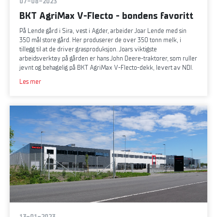
07-08-2023
BKT AgriMax V-Flecto - bondens favoritt
På Lende gård i Sira, vest i Agder, arbeider Joar Lende med sin
350 mål store gård. Her produserer de over 350 tonn melk, i
tillegg til at de driver grasproduksjon. Joars viktigste
arbeidsverktøy på gården er hans John Deere-traktorer, som ruller
jevnt og behagelig på BKT AgriMax V-Flecto-dekk, levert av NDI.
Les mer
13-01-2023