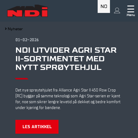
NO
☰
Menu
Nyheter
01-02-2026
NDI UTVIDER AGRI STAR
II-SORTIMENTET MED
NYTT SPRØYTEHJUL
Det nye sprøytehjulet fra Alliance Agri Star II 450 Row Crop
(RC) bygger på samme teknologi som Agri Star-serien er kjent
for, noe som sikrer lengre levetid på dekket og bedre komfort
under kjøring for bøndene.
LES ARTIKKEL