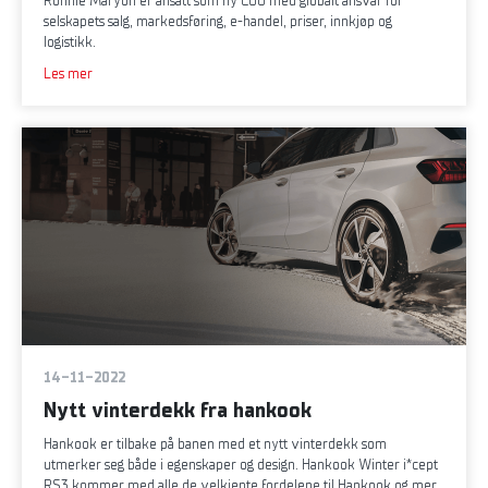
Ronnie Maryon er ansatt som ny COO med globalt ansvar for
selskapets salg, markedsføring, e-handel, priser, innkjøp og
logistikk.
Les mer
14-11-2022
Nytt vinterdekk fra hankook
Hankook er tilbake på banen med et nytt vinterdekk som
utmerker seg både i egenskaper og design. Hankook Winter i*cept
RS3 kommer med alle de velkjente fordelene til Hankook og mer.