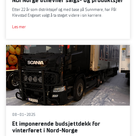
NDI Norge utnevner salgs- og produktsjef
Etter 22 år som distriktssjef og med base på Sunnmøre, har Pål
Klevstad Engeset valgt å ta steget videre i sin karriere.
Les mer
08-01-2025
Et imponerende budsjettdekk for
vinterføret i Nord-Norge