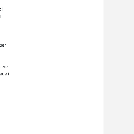
 i
n
per
dere.
ede i