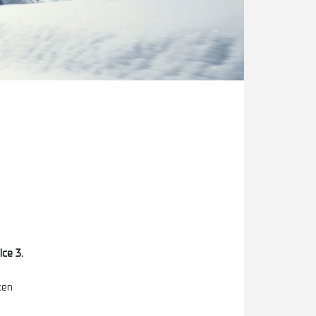
ce 3.
xen