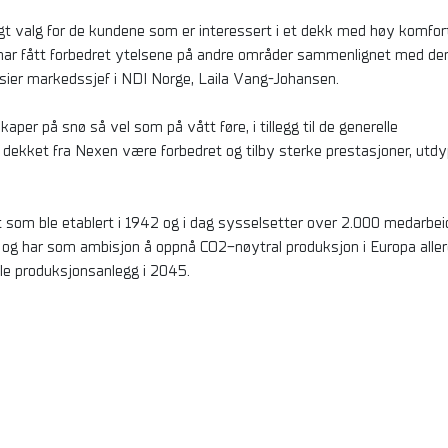
t valg for de kundene som er interessert i et dekk med høy komfort
ar fått forbedret ytelsene på andre områder sammenlignet med de
, sier markedssjef i NDI Norge, Laila Vang-Johansen.
per på snø så vel som på vått føre, i tillegg til de generelle
 dekket fra Nexen være forbedret og tilby sterke prestasjoner, utdy
som ble etablert i 1942 og i dag sysselsetter over 2.000 medarbei
, og har som ambisjon å oppnå CO2-nøytral produksjon i Europa aller
le produksjonsanlegg i 2045.