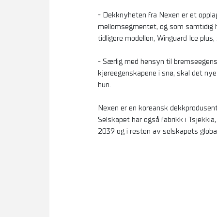
- Dekknyheten fra Nexen er et opplag
mellomsegmentet, og som samtidig h
tidligere modellen, Winguard Ice plus
- Særlig med hensyn til bremseegenska
kjøreegenskapene i snø, skal det nye
hun.
Nexen er en koreansk dekkprodusent 
Selskapet har også fabrikk i Tsjekkia
2039 og i resten av selskapets globa