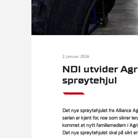
2. januar 2026
NDI utvider Agr
sprøytehjul
Det nye sprøytehjulet fra Alliance A
serien er kjent for, noe som sikrer l
kommet et nytt familiemedlem i Agri S
Det nye sprøytehjulet skal på sikt e