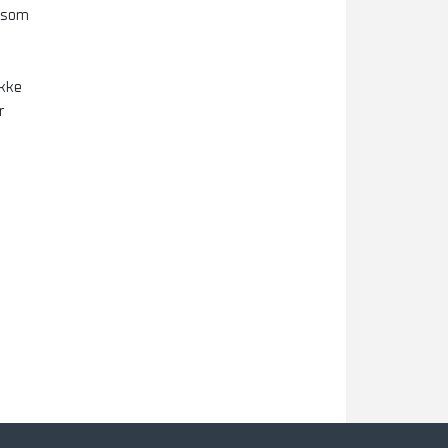
t som
ikke
r