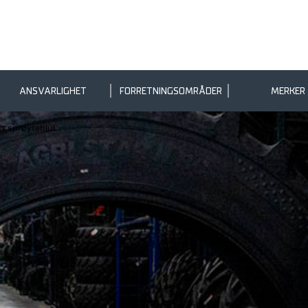
ANSVARLIGHET
FORRETNINGSOMRÅDER
MERKER
tt sprøytehjul