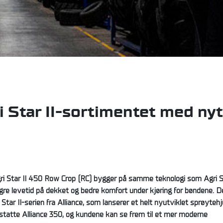
i Star II-sortimentet med nyt
gri Star II 450 Row Crop (RC) bygger på samme teknologi som Agri S
engre levetid på dekket og bedre komfort under kjøring for bøndene. D
tar II-serien fra Alliance, som lanserer et helt nyutviklet sprøytehju
rstatte Alliance 350, og kundene kan se frem til et mer moderne