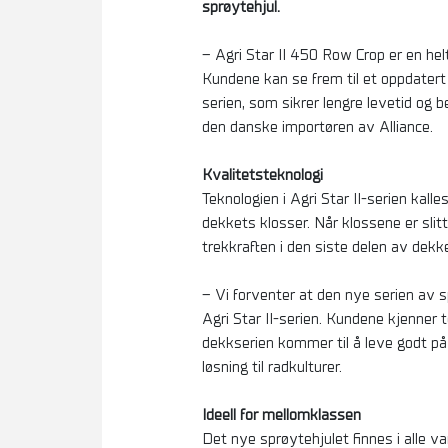
sprøytehjul.
– Agri Star II 450 Row Crop er en he
Kundene kan se frem til et oppdatert
serien, som sikrer lengre levetid og 
den danske importøren av Alliance.
Kvalitetsteknologi
Teknologien i Agri Star II-serien kal
dekkets klosser. Når klossene er sli
trekkraften i den siste delen av dekke
– Vi forventer at den nye serien av s
Agri Star II-serien. Kundene kjenner 
dekkserien kommer til å leve godt på
løsning til radkulturer.
Ideell for mellomklassen
Det nye sprøytehjulet finnes i alle va