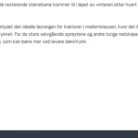
de resterende størrelsene kommer til i løpet av vinteren etter hver
hjulet den ideelle løsningen for traktorer i mellomklassen, hvor det 
trykket. For de store selvgående sprøytene og andre tunge redskape
i, som kan bære mer ved lavere dekktrykk.