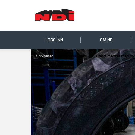
LOGG INN
OM NDI
Nyheter
NDI utvider Agri Star II-sortimentet med ny