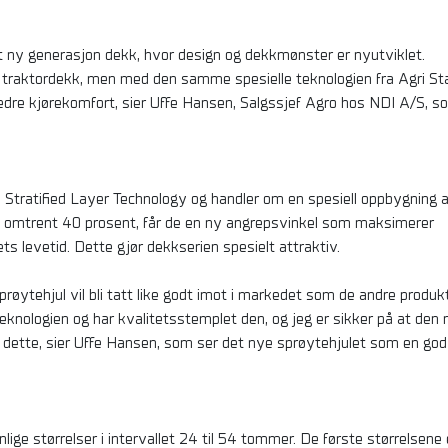
lt ny generasjon dekk, hvor design og dekkmønster er nyutviklet.
 traktordekk, men med den samme spesielle teknologien fra Agri Sta
bedre kjørekomfort, sier Uffe Hansen, Salgssjef Agro hos NDI A/S, s
les Stratified Layer Technology og handler om en spesiell oppbygning 
tt omtrent 40 prosent, får de en ny angrepsvinkel som maksimerer
ts levetid. Dette gjør dekkserien spesielt attraktiv.
prøytehjul vil bli tatt like godt imot i markedet som de andre produk
teknologien og har kvalitetsstemplet den, og jeg er sikker på at den
 dette, sier Uffe Hansen, som ser det nye sprøytehjulet som en god
nlige størrelser i intervallet 24 til 54 tommer. De første størrelsene 