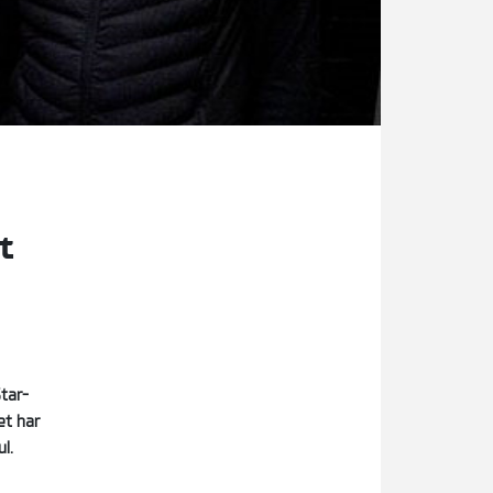
t
tar-
et har
l.