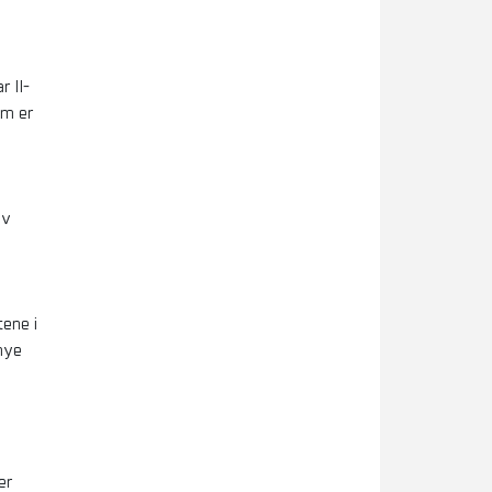
r II-
om er
av
tene i
 nye
er