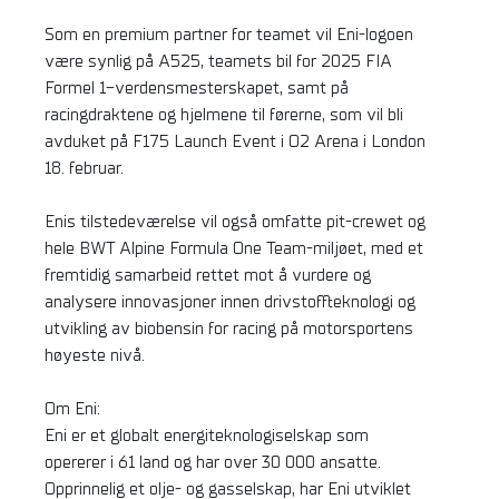
Som en premium partner for teamet vil Eni-logoen
være synlig på A525, teamets bil for 2025 FIA
Formel 1-verdensmesterskapet, samt på
racingdraktene og hjelmene til førerne, som vil bli
avduket på F175 Launch Event i O2 Arena i London
18. februar.
Enis tilstedeværelse vil også omfatte pit-crewet og
hele BWT Alpine Formula One Team-miljøet, med et
fremtidig samarbeid rettet mot å vurdere og
analysere innovasjoner innen drivstoffteknologi og
utvikling av biobensin for racing på motorsportens
høyeste nivå.
Om Eni:
Eni er et globalt energiteknologiselskap som
opererer i 61 land og har over 30 000 ansatte.
Opprinnelig et olje- og gasselskap, har Eni utviklet