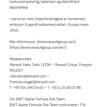
konkurransedyktig, balansert og elektrifisert
bilportefølje.
I samsvar med miljøutfordringene er konsernets
ambisjon å oppnå karbonnøytralitet i Europa innen
2040.
Mer informasjon: [www.renaultgroup.com]
(https://www.renaultgroup.com/en/)
Mediekontakt:
Renault Italia, Carlo LEONI – Renault Group, François
ROUGET
carlo.leoni@renault.com –
Francois.rouget@renault.com
T: +39 334 690 0465 – T: +33 6 23 68 07 88
Om BWT Alpine Formula One Team:
BWT Alpine Formula One Team konkurrerer i FIA