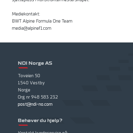
Mediekontakt:
BWT Alpine Formula One Team
media@alpinef1.com
NDI Norge AS
Toveien 50
1540 Vestby
Norge
Org nr 948 583 232
post@ndi-no.com
Behøver du hjelp?