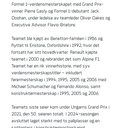
Formel 1-verdensmesterskapet med Grand Prix-
vinner Pierre Gasly og Formel 1-debutant Jack
Doohan, under ledelse av teamleder Oliver Oakes og
Executive Advisor Flavio Briatore.
Teamet ble kjøpt av Benetton-familien i 1986 og
flyttet til Enstone, Oxfordshire i 1992, hvor det
fortsatt har sitt hovedkvarter. Renault kjøpte
teamet i 2000 og rebrandet det som Alpine F1.
Teamet har en rik vinnerhistorie, med syv
verdensmesterskapstitler – inkludert
førermesterskap i 1994, 1995, 2005 og 2006 med
Michael Schumacher og Fernando Alonso, samt
konstruktørmesterskap i 1995, 2005 og 2006.
Teamets siste seier kom under Ungarns Grand Prix i
2021, den 50. seieren totalt. I 2024-sesongen
avsluttet laget sterkt med to pallplasser og en
sjetteplass i konstruktørmesterskapet.