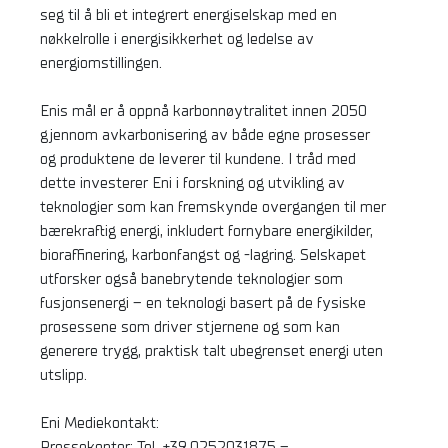
seg til å bli et integrert energiselskap med en
nøkkelrolle i energisikkerhet og ledelse av
energiomstillingen.
Enis mål er å oppnå karbonnøytralitet innen 2050
gjennom avkarbonisering av både egne prosesser
og produktene de leverer til kundene. I tråd med
dette investerer Eni i forskning og utvikling av
teknologier som kan fremskynde overgangen til mer
bærekraftig energi, inkludert fornybare energikilder,
bioraffinering, karbonfangst og -lagring. Selskapet
utforsker også banebrytende teknologier som
fusjonsenergi – en teknologi basert på de fysiske
prosessene som driver stjernene og som kan
generere trygg, praktisk talt ubegrenset energi uten
utslipp.
Eni Mediekontakt:
Pressekontor: Tel. +39.0252031875 –