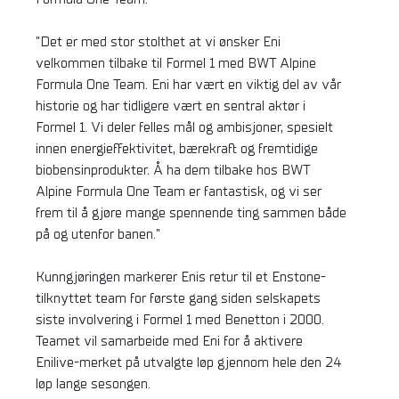
"Det er med stor stolthet at vi ønsker Eni
velkommen tilbake til Formel 1 med BWT Alpine
Formula One Team. Eni har vært en viktig del av vår
historie og har tidligere vært en sentral aktør i
Formel 1. Vi deler felles mål og ambisjoner, spesielt
innen energieffektivitet, bærekraft og fremtidige
biobensinprodukter. Å ha dem tilbake hos BWT
Alpine Formula One Team er fantastisk, og vi ser
frem til å gjøre mange spennende ting sammen både
på og utenfor banen."
Kunngjøringen markerer Enis retur til et Enstone-
tilknyttet team for første gang siden selskapets
siste involvering i Formel 1 med Benetton i 2000.
Teamet vil samarbeide med Eni for å aktivere
Enilive-merket på utvalgte løp gjennom hele den 24
løp lange sesongen.