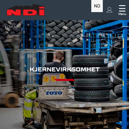
NO
☰
Menu
Om NDI
Kjernevirksomhet
KJERNEVIRKSOMHET