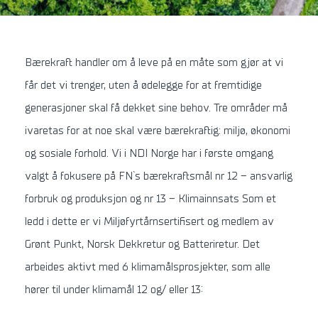
Bærekraft handler om å leve på en måte som gjør at vi
får det vi trenger, uten å ødelegge for at fremtidige
generasjoner skal få dekket sine behov. Tre områder må
ivaretas for at noe skal være bærekraftig: miljø, økonomi
og sosiale forhold. Vi i NDI Norge har i første omgang
valgt å fokusere på FN`s bærekraftsmål nr 12 – ansvarlig
forbruk og produksjon og nr 13 – Klimainnsats Som et
ledd i dette er vi Miljøfyrtårnsertifisert og medlem av
Grønt Punkt, Norsk Dekkretur og Batteriretur. Det
arbeides aktivt med 6 klimamålsprosjekter, som alle
hører til under klimamål 12 og/ eller 13: