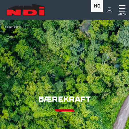
NO
☰
Menu
Om NDI
Bærekraft
BÆREKRAFT