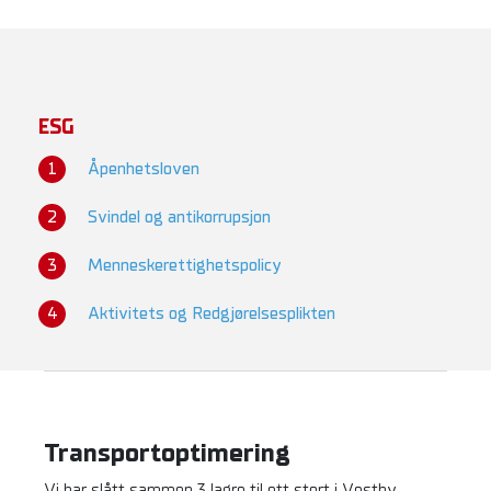
ESG
Åpenhetsloven
Svindel og antikorrupsjon
Menneskerettighetspolicy
Aktivitets og Redgjørelsesplikten
Transportoptimering
Vi har slått sammen 3 lagre til ett stort i Vestby.